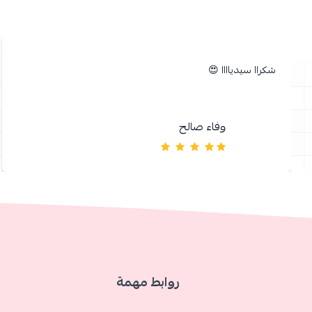
شكراا سيدياااا 😍
وفاء صالح
روابط مهمة